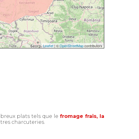
Leaflet
| ©
OpenStreetMap
contributors
mbreux plats tels que le
fromage frais, la
tres charcuteries.