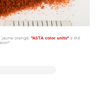
u jaune orangé.
"ASTA color units"
a été
ation
".