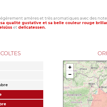
légèrement amères et très aromatiques avec des notes
a qualité gustative et sa belle couleur rouge brilla
elsüss
et
delicatessen.
ÉCOLTES
OR
+
−
mbre
e
bre