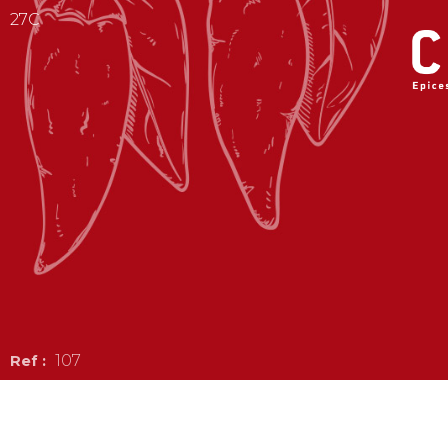
27C
107