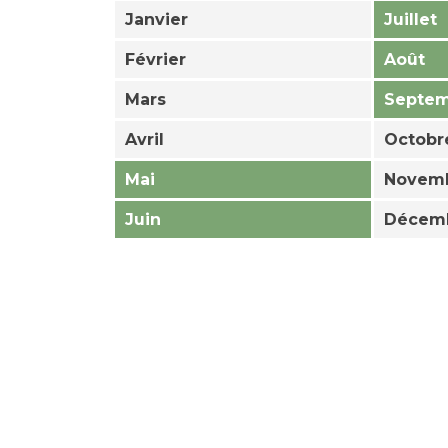
Janvier
Juillet
Février
Août
Mars
Septe
Avril
Octobr
Mai
Novem
Juin
Décem