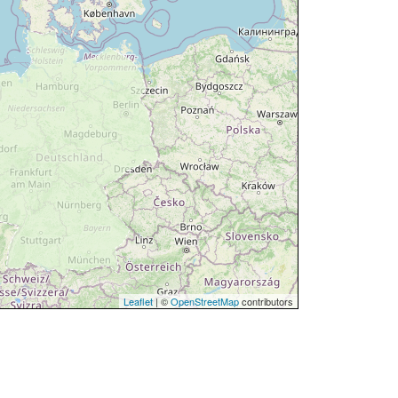
Leaflet
| ©
OpenStreetMap
contributors