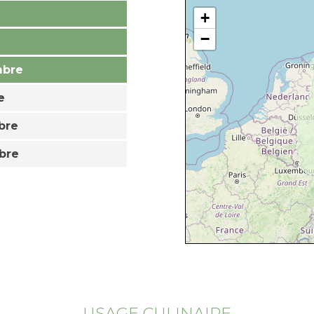
+
−
mbre
e
bre
bre
USAGE CULINAIRE