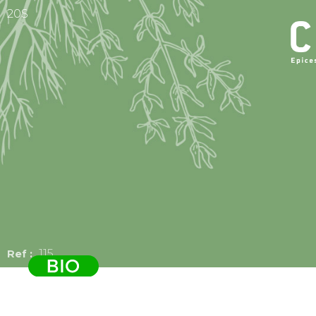
20S
115