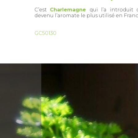
C’est
Charlemagne
qui l’a introduit
devenu l’aromate le plus utilisé en Franc
GC50130