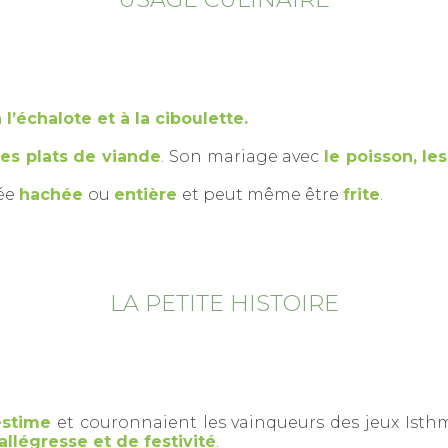
 à l’échalote et à la ciboulette.
les plats de viande
. Son mariage avec
le poisson, l
sée
hachée
ou
entière
et peut même être
frite
.
LA PETITE HISTOIRE
estime
et couronnaient les vainqueurs des jeux Isthmi
llégresse et de festivité
.