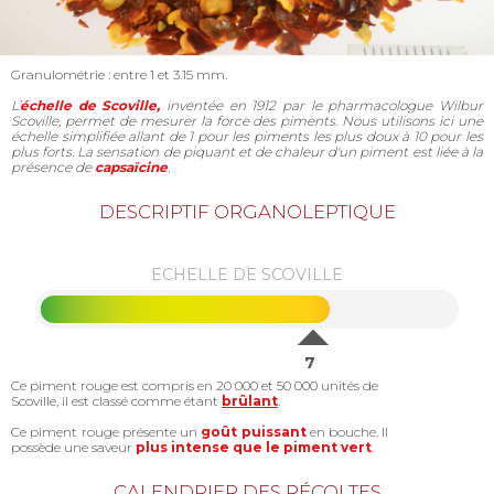
Granulométrie : entre 1 et 3.15 mm.
L
’
échelle de Scoville,
inventée en 1912 par le pharmacologue Wilbur
Scoville, permet de mesurer la force des piments. Nous utilisons ici une
échelle simplifiée allant de 1 pour les piments les plus doux à 10 pour les
plus forts. La sensation de piquant et de chaleur d'un piment est liée à la
présence de
capsaïcine
.
DESCRIPTIF ORGANOLEPTIQUE
ECHELLE DE SCOVILLE
7
Ce piment rouge est compris en 20 000 et 50 000 unités de
Scoville, il est classé comme étant
brûlant
.
Ce piment rouge présente un
goût puissant
en bouche. Il
possède une saveur
plus intense que le piment vert
.
CALENDRIER DES RÉCOLTES