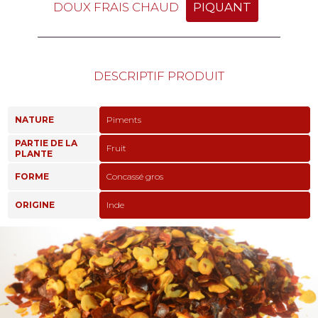
DOUX FRAIS CHAUD
PIQUANT
DESCRIPTIF PRODUIT
NATURE
Piments
PARTIE DE LA
Fruit
PLANTE
FORME
Concassé gros
ORIGINE
Inde