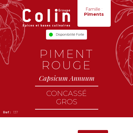
33B
Famille :
Piments
Disponibilité Forte
PIMENT
ROUGE
Capsicum Annuum
CONCASSÉ
GROS
137