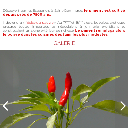
Découvert par les Espagnols à Saint-Domingue,
le piment est cultivé
depuis près de 7500 ans.
Il deviendra «
l'épice du pauvre
». Au 17
ème
et 18
ème
siècle, les épices exotiques
presque toutes importées se négociaient à un prix exorbitant et
constituaient un signe extérieur de richesse.
Le piment remplaça alors
le poivre dans les cuisines des familles plus modestes
.
GALERIE