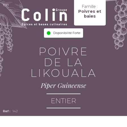
10D
Famille :
Poivres et
baies
Disponibilité Forte
POIVRE
DE LA
LIKOUALA
Piper Guineense
ENTIER
142