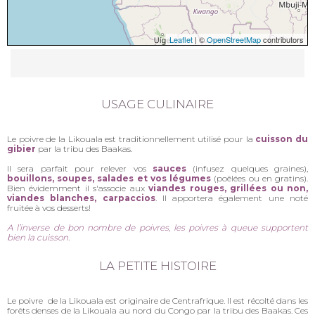
Leaflet
| ©
OpenStreetMap
contributors
USAGE CULINAIRE
Le poivre de la Likouala est traditionnellement utilisé pour la
cuisson du
gibier
par la tribu des Baakas.
Il sera parfait pour relever vos
sauces
(infusez quelques graines),
bouillons, soupes, salades et vos légumes
(poêlées ou en gratins).
Bien évidemment il s'associe aux
viandes rouges, grillées ou non,
viandes blanches, carpaccios
. Il apportera également une noté
fruitée à vos desserts!
A l’inverse de bon nombre de poivres, les poivres à queue
supportent
bien la cuisson.
LA PETITE HISTOIRE
Le poivre de la Likouala est originaire de Centrafrique. Il est récolté dans les
forêts denses de la Likouala au nord du Congo par la tribu des Baakas. Ces