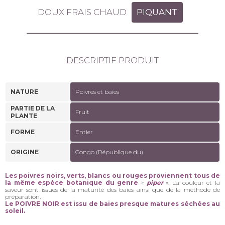
DOUX FRAIS CHAUD
PIQUANT
DESCRIPTIF PRODUIT
NATURE
Poivres et baies
PARTIE DE LA
Fruit
PLANTE
FORME
Entier
ORIGINE
Congo (République du)
Les poivres noirs, verts, blancs ou rouges proviennent tous de
la même espèce
botanique du genre
«
piper
». La couleur et la
saveur sont issues de la maturité des baies ainsi que de la méthode de
préparation.
Le POIVRE NOIR est issu de baies presque matures séchées au
soleil.