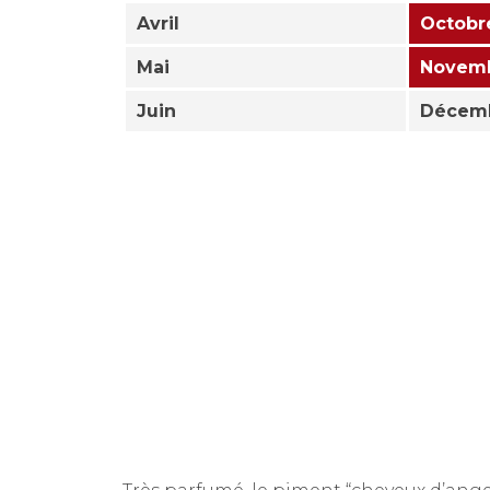
Avril
Octobr
Mai
Novem
Juin
Décem