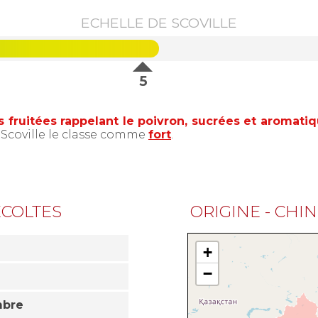
ECHELLE DE SCOVILLE
5
s fruitées rappelant le poivron, sucrées et aromati
e Scoville le classe comme
fort
.
ÉCOLTES
ORIGINE - CHI
+
−
mbre