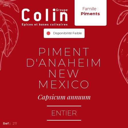
28F
Famille :
Piments
Disponibilité Faible
PIMENT
D'ANAHEIM
NEW
MEXICO
Capsicum annuum
ENTIER
211