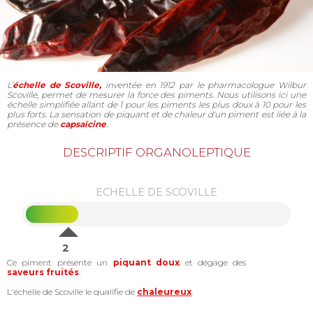
L’
échelle de Scoville,
inventée en 1912 par le pharmacologue Wilbur
Scoville, permet de mesurer la force des piments. Nous utilisons ici une
échelle simplifiée allant de 1 pour les piments les plus doux à 10 pour les
plus forts. La sensation de piquant et de chaleur d'un piment est liée à la
présence de
capsaïcine
.
DESCRIPTIF ORGANOLEPTIQUE
ECHELLE DE SCOVILLE
2
Ce piment présente un
piquant doux
et dégage des
saveurs fruités
.
L'échelle de Scoville le qualifie de
chaleureux
.