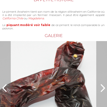
Le piment Anaheim tient son nom de la région d'Anaheim en Californie où
il a été implanté par un fermier mexicain. Il peut être également appelé
California Chile
ou
Magdalena
.
Le
piquant modéré voir faible
de ce piment le rend comparable à un
poivron.
GALERIE