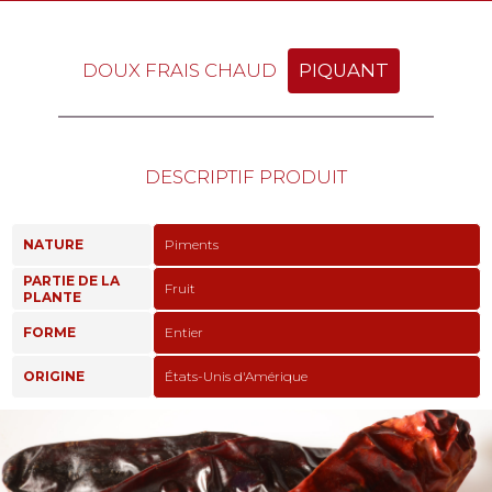
DOUX FRAIS CHAUD
PIQUANT
DESCRIPTIF PRODUIT
NATURE
Piments
PARTIE DE LA
Fruit
PLANTE
FORME
Entier
ORIGINE
États-Unis d'Amérique