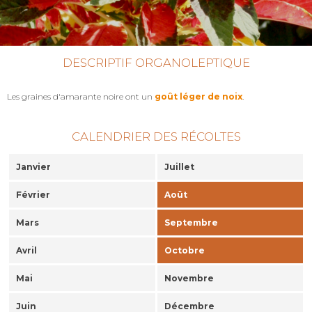
DESCRIPTIF ORGANOLEPTIQUE
Les graines d'amarante noire ont un
goût léger de noix
.
CALENDRIER DES RÉCOLTES
Janvier
Juillet
Février
Août
Mars
Septembre
Avril
Octobre
Mai
Novembre
Juin
Décembre