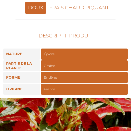
DOUX
FRAIS CHAUD PIQUANT
DESCRIPTIF PRODUIT
NATURE
Épices
PARTIE DE LA
Graine
PLANTE
FORME
Entières
ORIGINE
France