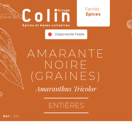
45N
Famille :
Épices
Disponibilité Faible
AMARANTE
NOIRE
(GRAINES)
Amaranthus Tricolor
ENTIÈRES
224