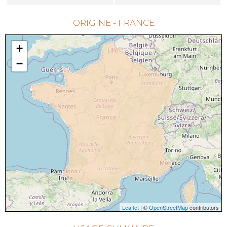
ORIGINE - FRANCE
+
−
Leaflet
| ©
OpenStreetMap
contributors