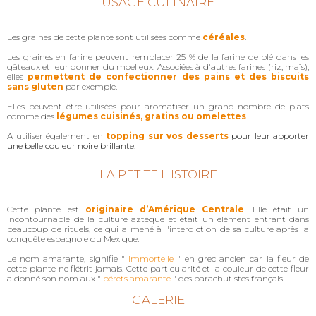
USAGE CULINAIRE
Les graines de cette plante sont utilisées comme
céréales
.
Les graines en farine peuvent remplacer 25 % de la farine de blé dans les
gâteaux et leur donner du moelleux. Associées à d'autres farines (riz, maïs),
elles
permettent de confectionner des pains et des biscuits
sans gluten
par exemple.
Elles peuvent être utilisées pour aromatiser un grand nombre de plats
comme des
légumes cuisinés, gratins ou omelettes
.
A utiliser également en
topping sur vos desserts
pour leur apporter
une belle couleur noire brillante
.
LA PETITE HISTOIRE
Cette plante est
originaire d’Amérique Centrale
. Elle était un
incontournable de la culture aztèque et était un élément entrant dans
beaucoup de rituels, ce qui a mené à l'interdiction de sa culture après la
conquête espagnole du Mexique.
Le nom amarante, signifie "
immortelle
" en grec ancien car la fleur de
cette plante ne flétrit jamais. Cette particularité et la couleur de cette fleur
a donné son nom aux "
bérets amarante
" des parachutistes français.
GALERIE