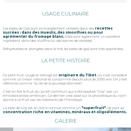
USAGE CULINAIRE
Les baies de Goji sont principalement utilisées dans des
recettes
sucrées : dans des mueslis, des smoothies ou pour
agrémenter du fromage blanc.
Elles sont également un excellent
ingrédient dans des muffins ou des barres de céréales.
Réhydratées et plongées dans le thé, les baies de goji sont très appréciées.
LA PETITE HISTOIRE
Ce petit fruit rouge et allongé est
originaire du Tibet
, où il est considéré
comme un trésor national et consommé depuis plus de 2000 ans. On y fait
référence comme "la clé de la jeunesse éternelle".
C'est en fait le fruit du
lyciet commun
, qui a été baptisé "Goji" par un
ethnobotaniste américain. Ce dernier s'est basé sur la phonétique du nom
donné à ce fruit par les habitants de l'Himalaya.
La baie de Goji est en outre connue comme un
"superfruit"
, de part sa
concentration riche en vitamines, minéraux et oligoéléments.
GALERIE