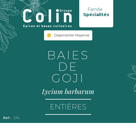
37H
Famille :
Spécialités
Disponibilité Moyenne
BAIES
DE
GOJI
Lycium barbarum
ENTIÈRES
234