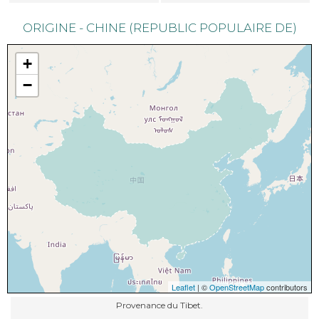
ORIGINE - CHINE (REPUBLIC POPULAIRE DE)
+
−
Leaflet
| ©
OpenStreetMap
contributors
Provenance du Tibet.