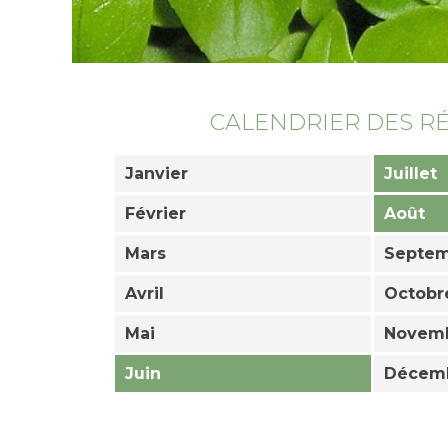
CALENDRIER DES R
Janvier
Juillet
Février
Août
Mars
Septe
Avril
Octobr
Mai
Novem
Juin
Décem