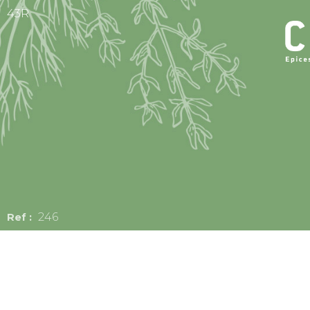
43R
246