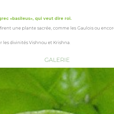
ec «basileus», qui veut dire roi.
irent une plante sacrée, comme les Gaulois ou encore
 les divinités Vishnou et Krishna.
GALERIE