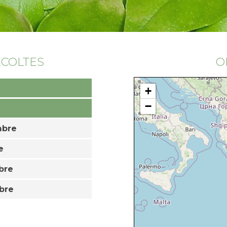
ÉCOLTES
O
+
−
mbre
e
bre
bre