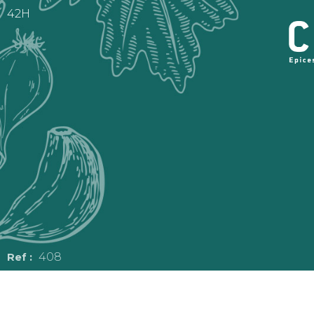
42H
408