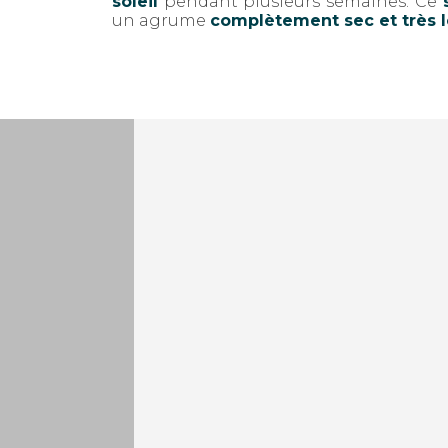
soleil
pendant plusieurs semaines. Ce
s
un agrume
complètement sec et très l