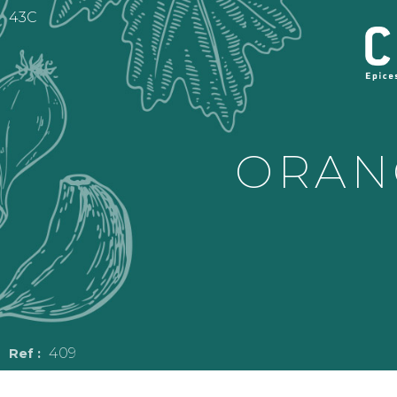
43C
ORAN
409