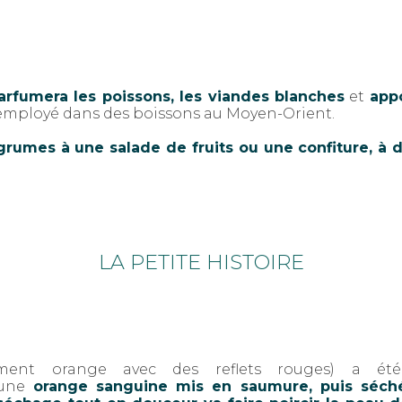
arfumera les poissons, les viandes blanches
et
appo
employé dans des boissons au Moyen-Orient.
rumes à une salade de fruits ou une confiture, à d
LA PETITE HISTOIRE
lement orange avec des reflets rouges) a é
’une
orange sanguine
mis en saumure, puis séché