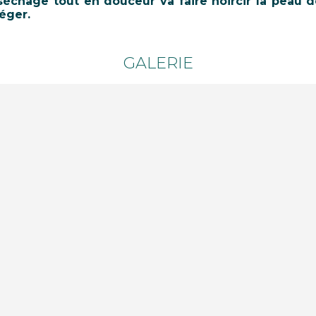
échage tout en douceur va faire noircir la peau 
éger.
GALERIE