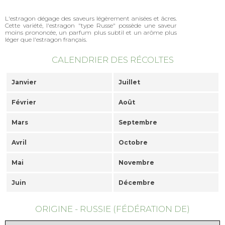
L'estragon dégage des saveurs légèrement anisées et âcres.
Cette variété, l'estragon "type Russe" possède une saveur
moins prononcée, un parfum plus subtil et un arôme plus
léger que l'estragon français.
CALENDRIER DES RÉCOLTES
Janvier
Juillet
Février
Août
Mars
Septembre
Avril
Octobre
Mai
Novembre
Juin
Décembre
ORIGINE - RUSSIE (FÉDÉRATION DE)