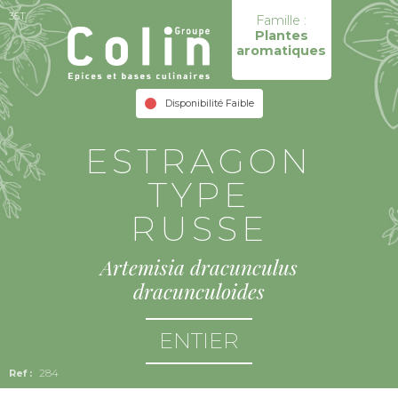
35T
Famille :
Plantes
aromatiques
Disponibilité Faible
ESTRAGON
TYPE
RUSSE
Artemisia dracunculus
dracunculoides
ENTIER
284