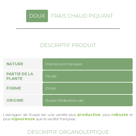
DOUX
FRAIS CHAUD PIQUANT
DESCRIPTIF PRODUIT
NATURE
Plantes aromatiques
PARTIE DE LA
Feuille
PLANTE
FORME
Entier
ORIGINE
Russie (Fédération de)
L'estragon de Russie est une variété plus
productive
, plus
robuste
et
plus
vigoureuse
que la variété française.
DESCRIPTIF ORGANOLEPTIQUE