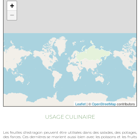
+
−
Leaflet
| ©
OpenStreetMap
contributors
USAGE CULINAIRE
Les feuilles d'estragon peuvent être utilisées dans des salades, des potages,
des farces. Ces dernières se marient aussi bien avec les poissons et les fruits