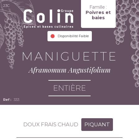
23C
Famille :
Poivres et
baies
Disponibilité Faible
MANIGUETTE
Aframomum Angustifolium
ENTIÈRE
333
DOUX FRAIS CHAUD
PIQUANT