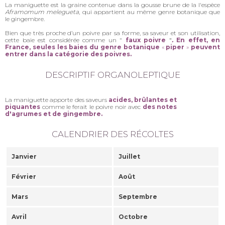
La maniguette est la graine contenue dans la gousse brune de la l'espèce
Aframomum melegueta
, qui appartient au même genre botanique que
le gingembre.
Bien que très proche d’un poivre par sa forme, sa saveur et son utilisation,
cette baie est considérée comme un "
faux poivre
"
.
En effet, en
France, seules les baies du genre botanique
«
piper
»
peuvent
entrer dans la catégorie des poivres.
DESCRIPTIF ORGANOLEPTIQUE
La maniguette apporte des saveurs
acides, brûlantes et
piquantes
comme le ferait le poivre noir avec
des notes
d'agrumes et de gingembre.
CALENDRIER DES RÉCOLTES
Janvier
Juillet
Février
Août
Mars
Septembre
Avril
Octobre