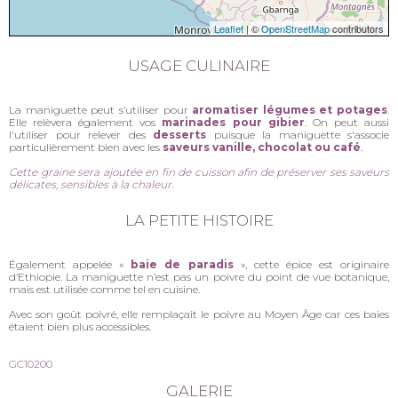
Leaflet
| ©
OpenStreetMap
contributors
USAGE CULINAIRE
La maniguette peut s’utiliser pour
aromatiser légumes et potages
.
Elle relèvera également vos
marinades pour gibier
. On peut aussi
l'utiliser pour relever des
desserts
puisque la maniguette s'associe
particulièrement bien avec les
saveurs vanille, chocolat ou café
.
Cette graine
sera ajoutée en fin de cuisson afin de préserver ses saveurs
délicates, sensibles à la chaleur.
LA PETITE HISTOIRE
Également appelée «
baie de paradis
», cette épice est originaire
d’Ethiopie. La maniguette n’est pas un poivre du point de vue botanique,
mais est utilisée comme tel en cuisine.
Avec son goût poivré, elle remplaçait le poivre au Moyen Âge car ces baies
étaient bien plus accessibles.
GC10200
GALERIE