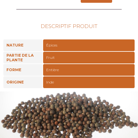
DESCRIPTIF PRODUIT
NATURE
Épices
PARTIE DE LA
Fruit
PLANTE
FORME
Entière
ORIGINE
Inde