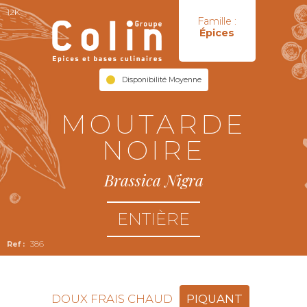
12K
Famille :
Épices
Disponibilité Moyenne
MOUTARDE
NOIRE
Brassica Nigra
ENTIÈRE
386
DOUX FRAIS CHAUD
PIQUANT