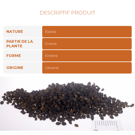
DESCRIPTIF PRODUIT
NATURE
Épices
PARTIE DE LA
Graine
PLANTE
FORME
Entière
ORIGINE
Ukraine