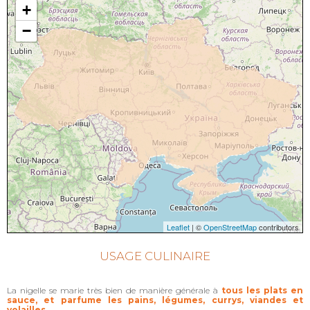
+
−
Leaflet
| ©
OpenStreetMap
contributors
USAGE CULINAIRE
La nigelle se marie très bien de manière générale à
tous les plats en
sauce, et parfume les pains, légumes, currys, viandes et
volailles
.