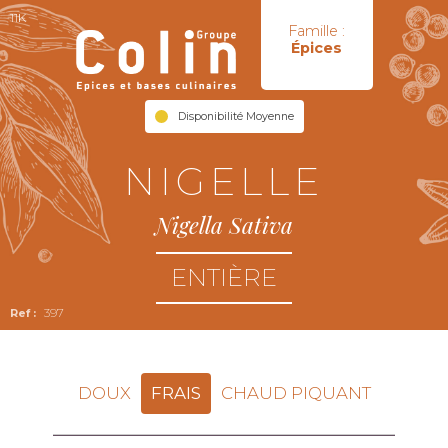
11K
Famille :
Épices
Disponibilité Moyenne
NIGELLE
Nigella Sativa
ENTIÈRE
397
DOUX
FRAIS
CHAUD PIQUANT