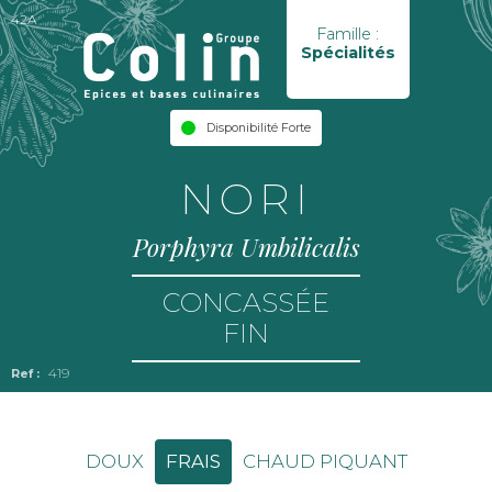
42A
Famille :
Spécialités
Disponibilité Forte
NORI
Porphyra Umbilicalis
CONCASSÉE
FIN
419
DOUX
FRAIS
CHAUD PIQUANT