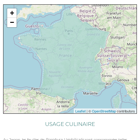
+
−
Leaflet
| ©
OpenStreetMap
contributors
USAGE CULINAIRE
Au Japon, les feuilles de
Porphyra Umbilicalis
sont consommées telles