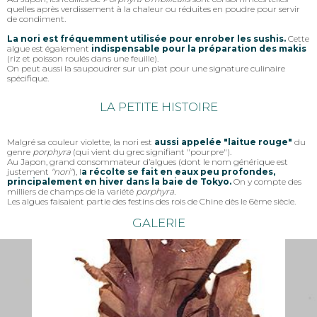
quelles après verdissement à la chaleur ou réduites en poudre pour servir
de condiment.
La nori est fréquemment utilisée pour enrober les sushis.
Cette
algue est également
indispensable pour la préparation des makis
(riz et poisson roulés dans une feuille).
On peut aussi la saupoudrer sur un plat pour une signature culinaire
spécifique.
LA PETITE HISTOIRE
Malgré sa couleur violette, la nori est
aussi appelée "laitue rouge"
du
genre
porphyra
(qui vient du grec signifiant "pourpre").
Au Japon, grand consommateur d’algues (dont le nom générique est
justement
"nori"
), l
a récolte se fait en eaux peu profondes,
principalement en hiver dans la baie de Tokyo.
On y compte des
milliers de champs de la variété
porphyra.
Les algues faisaient partie des festins des rois de Chine dès le 6ème siècle.
GALERIE