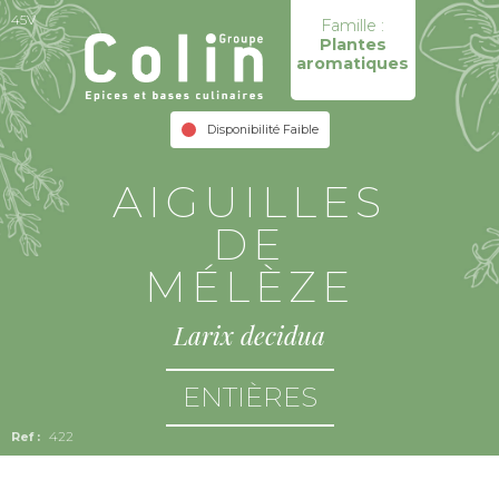
45V
Famille :
Plantes
aromatiques
Disponibilité Faible
AIGUILLES
DE
MÉLÈZE
Larix decidua
ENTIÈRES
422