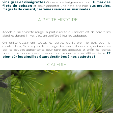
vinaigres et vinaigrettes
. On les emploie également pour
fumer des
filets de poisson
et pour apporter une note originale
aux moules,
magrets de canard, certaines sauces ou marinades
.
LA PETITE HISTOIRE
Appelé aussi épinette-rouge, la particularité du mélèze est de perdre ses
aiguilles durant l'hiver, c'est un conifère à feuilles caduques.
On utilise quasiment toutes les parties de l'arbre : le bois pour la
construction, l'écorce pour le tannage des peaux et des cuirs, les branches
par les peuples autochtones pour faire des appeaux, et enfin les racines
pour confectionner des cordes ou pour en extraire sa célèbre résine.
Et
bien-sûr les aiguilles étant destinées à nos assiettes !
GALERIE