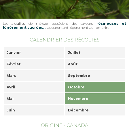
Les
aiguilles
de mélèze possèdent des saveurs
résineuses et
légèrement sucrées,
s
'apparentant légèrement au romarin.
CALENDRIER DES RÉCOLTES
Janvier
Juillet
Février
Août
Mars
Septembre
Avril
Octobre
Mai
Novembre
Juin
Décembre
ORIGINE - CANADA