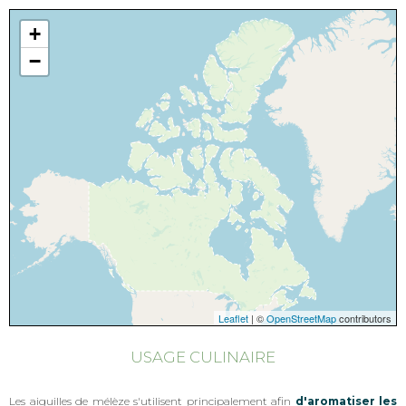
+
−
Leaflet
| ©
OpenStreetMap
contributors
USAGE CULINAIRE
Les aiguilles de mélèze s'utilisent principalement afin
d'aromatiser les