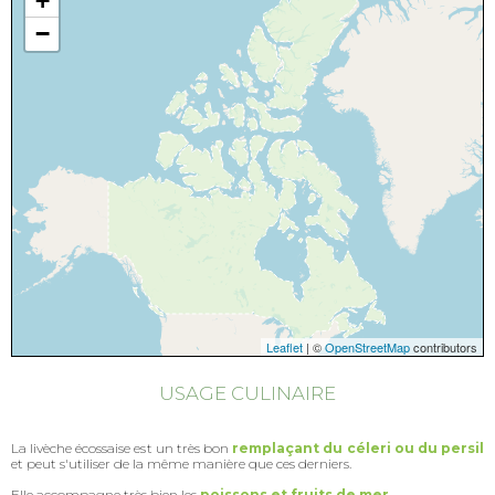
+
−
Leaflet
| ©
OpenStreetMap
contributors
USAGE CULINAIRE
La livèche écossaise est un très bon
remplaçant du céleri ou du persil
et peut s'utiliser de la même manière que ces derniers.
Elle accompagne très bien les
poissons et fruits de mer
.