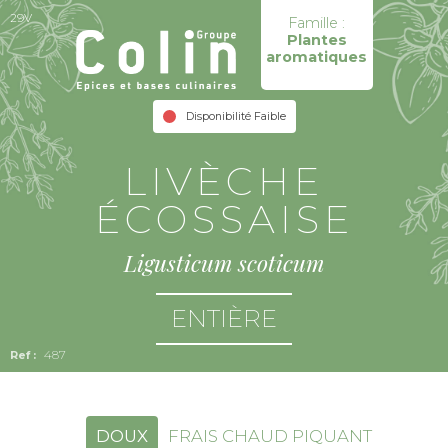
29V
Famille :
Plantes
aromatiques
Disponibilité Faible
LIVÈCHE
ÉCOSSAISE
Ligusticum scoticum
ENTIÈRE
487
DOUX
FRAIS CHAUD PIQUANT