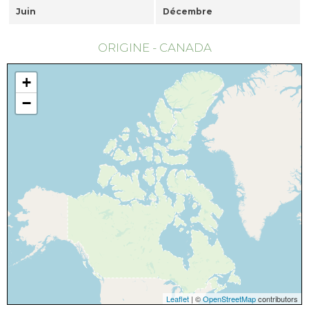
Juin
Décembre
ORIGINE - CANADA
+
−
Leaflet
| ©
OpenStreetMap
contributors