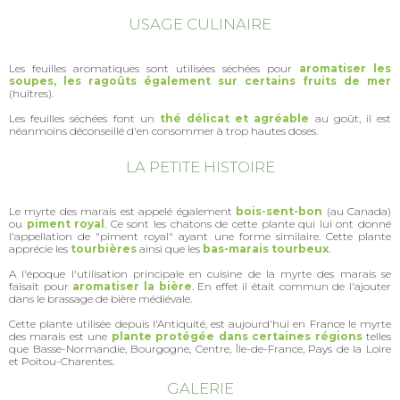
USAGE CULINAIRE
Les feuilles aromatiques sont utilisées séchées pour
aromatiser les
soupes, les ragoûts également sur certains fruits de mer
(huîtres).
Les feuilles séchées font un
thé délicat et agréable
au goût, il est
néanmoins déconseillé d'en consommer à trop hautes doses.
LA PETITE HISTOIRE
Le myrte des marais est appelé également
bois-sent-bon
(au Canada)
ou
piment royal
. Ce sont les chatons de cette plante qui lui ont donné
l'appellation de "piment royal" ayant une forme similaire. Cette plante
apprécie les
tourbières
ainsi que les
bas-marais tourbeux
.
A l'époque l'utilisation principale en cuisine de la myrte des marais se
faisait pour
aromatiser la bière
. En effet il était commun de l'ajouter
dans le brassage de bière médiévale.
Cette plante utilisée depuis l'Antiquité, est aujourd'hui en France le myrte
des marais est une
plante protégée dans certaines régions
telles
que Basse-Normandie, Bourgogne, Centre, Île-de-France, Pays de la Loire
et Poitou-Charentes.
GALERIE