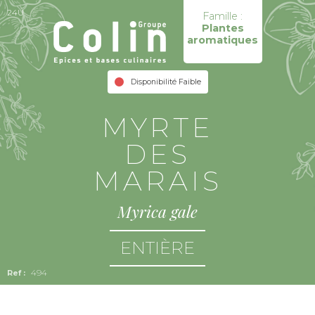
24U
Famille :
Plantes
aromatiques
Disponibilité Faible
MYRTE
DES
MARAIS
Myrica gale
ENTIÈRE
494