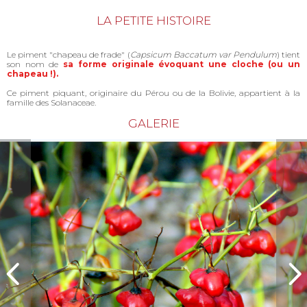
LA PETITE HISTOIRE
Le piment "chapeau de frade" (
Capsicum Baccatum var Pendulum
) tient
son nom de
sa forme originale évoquant une cloche (ou un
chapeau !).
Ce piment piquant, originaire du Pérou ou de la Bolivie, appartient à la
famille des Solanaceae.
GALERIE