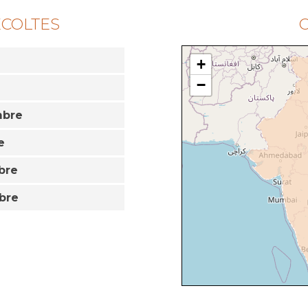
ÉCOLTES
O
+
−
mbre
e
bre
bre