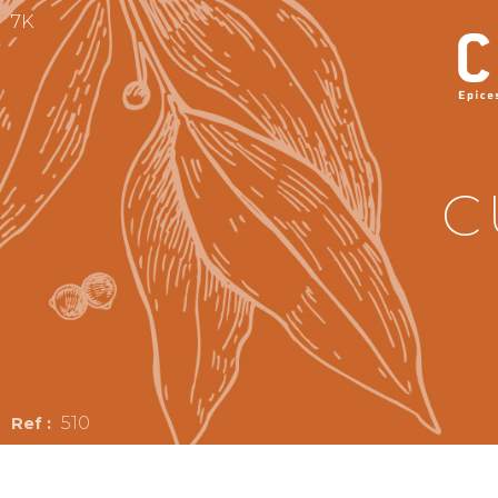
7K
C
510