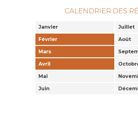
CALENDRIER DES R
Janvier
Juillet
Février
Août
Mars
Septe
Avril
Octobr
Mai
Novem
Juin
Décem