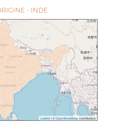
RIGINE - INDE
Leaflet
| ©
OpenStreetMap
contributors