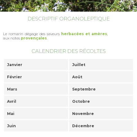
DESCRIPTIF ORGANOLEPTIQUE
Le romarin dégage des saveurs
herbacées et amères
,
aux notes
provençales
.
CALENDRIER DES RÉCOLTES
Janvier
Juillet
Février
Août
Mars
Septembre
Avril
Octobre
Mai
Novembre
Juin
Décembre