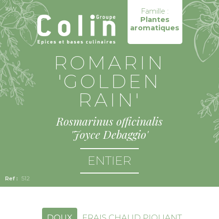
16W
Famille :
Plantes
aromatiques
ROMARIN
'GOLDEN
RAIN'
Rosmarinus officinalis
'Joyce Debaggio'
ENTIER
512
DOUX
FRAIS CHAUD PIQUANT