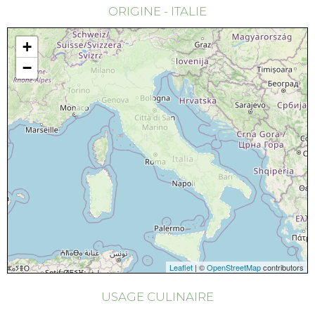
ORIGINE - ITALIE
+
−
Leaflet
| ©
OpenStreetMap
contributors
USAGE CULINAIRE