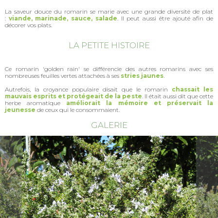
La saveur douce du romarin se marie avec une grande diversité de plat
:
viande, marinade, sauce, salade
. Il peut aussi être ajouté afin de
décorer vos plats.
LA PETITE HISTOIRE
Ce romarin 'golden rain' se différencie des autres romarins avec ses
nombreuses feuilles vertes attachées à ses
stries jaunes
.
Autrefois, la croyance populaire disait que le romarin
chassait les
mauvais esprits et protégeait de la peste
. Il était aussi dit que cette
herbe aromatique
améliorait la mémoire et préservait la
jeunesse
de ceux qui le consommaient.
GALERIE