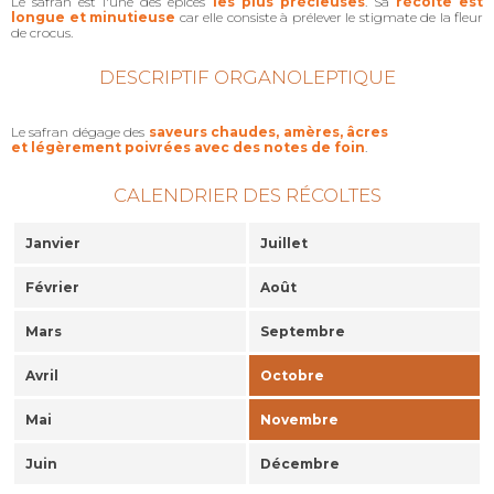
Le safran est l'une des épices
les plus précieuses
. Sa
récolte est
longue et minutieuse
car elle consiste à prélever le stigmate de la fleur
de crocus.
DESCRIPTIF ORGANOLEPTIQUE
Le safran dégage des
saveurs chaudes, amères, âcres
et légèrement poivrées avec des notes de foin
.
CALENDRIER DES RÉCOLTES
Janvier
Juillet
Février
Août
Mars
Septembre
Avril
Octobre
Mai
Novembre
Juin
Décembre