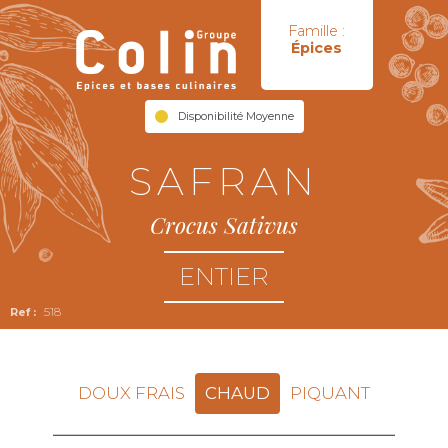
Famille :
Épices
Disponibilité Moyenne
SAFRAN
Crocus Sativus
ENTIER
518
DOUX FRAIS
CHAUD
PIQUANT