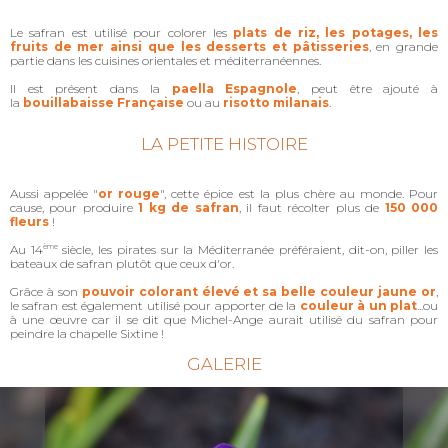
Le safran est utilisé pour colorer les
plats de riz, les potages, les
fruits de mer ainsi que les desserts et pâtisseries
, en grande
partie dans les cuisines orientales et méditerranéennes.
Il est présent dans la
paella Espagnole
, peut être ajouté à
la
bouillabaisse Française
ou au
risotto milanais
.
LA PETITE HISTOIRE
Aussi appelée "
or rouge
", cette épice est la plus chère au monde. Pour
cause, pour produire
1 kg de safran
, il faut récolter plus de
150 000
fleurs
!
Au 14
ème
siècle, les pirates sur la Méditerranée préféraient, dit-on, piller les
bateaux de safran plutôt que ceux d'or.
Grâce à son
pouvoir colorant élevé et sa belle couleur jaune or
,
le safran est également utilisé pour apporter de la
couleur à un plat
...ou
à une œuvre car il se dit que Michel-Ange aurait utilisé du safran pour
peindre la chapelle Sixtine !
GALERIE