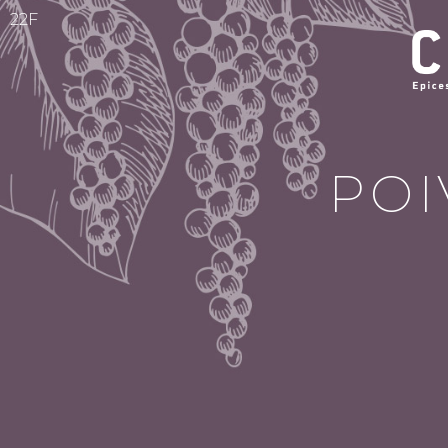
22F
POI