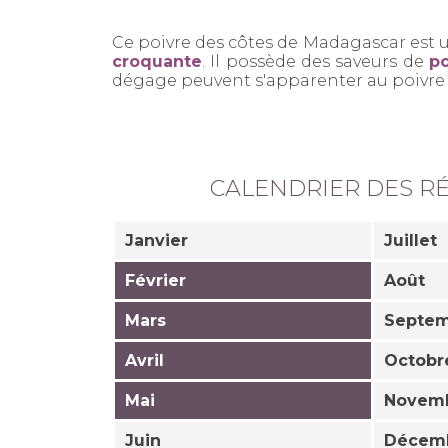
Ce poivre des côtes de Madagascar est
croquante
. Il possède des saveurs de
po
dégage peuvent s'apparenter au poivre 
CALENDRIER DES R
Janvier
Juillet
Février
Août
Mars
Septe
Avril
Octobr
Mai
Novem
Juin
Décem