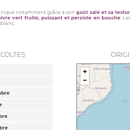
 unique notamment grâce à son
goût salé et sa textu
ivre vert fruité, puissant et persiste en bouche
. Le
blanc.
ÉCOLTES
ORIG
+
−
mbre
e
bre
bre