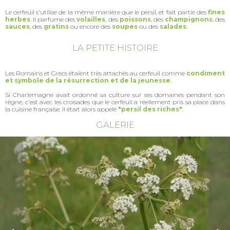
Le cerfeuil s'utilise de la même manière que le persil, et fait partie des
fines
herbes
. Il parfume des
volailles
, des
poissons
, des
champignons
, des
sauces
, des
gratins
ou encore des
soupes
ou des
salades
.
LA PETITE HISTOIRE
Les Romains et Grecs étaient très attachés au cerfeuil comme
condiment
et symbole de la résurrection et de la jeunesse
.
Si Charlemagne avait ordonné sa culture sur ses domaines pendant son
règne, c'est avec les croisades que le cerfeuil a réellement pris sa place dans
la cuisine française. Il était alors appelé
"persil des riches"
.
GALERIE