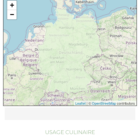
+
−
Leaflet
| ©
OpenStreetMap
contributors
USAGE CULINAIRE