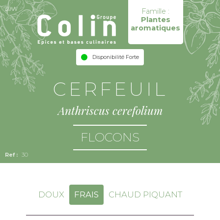
39W
Famille :
Plantes
aromatiques
Disponibilité Forte
CERFEUIL
Anthriscus cerefolium
FLOCONS
30
DOUX
FRAIS
CHAUD PIQUANT