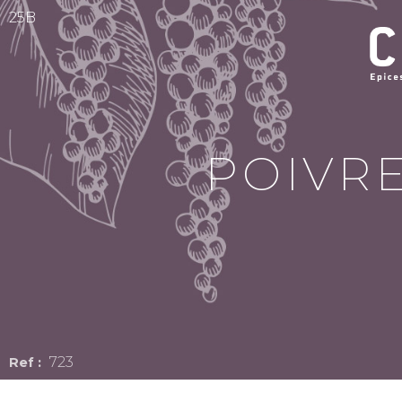
25B
POIVRE
723