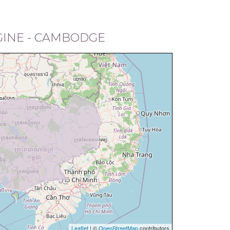
GINE - CAMBODGE
Leaflet
| ©
OpenStreetMap
contributors