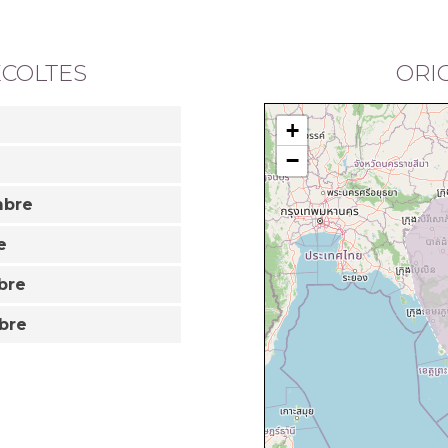
ÉCOLTES
ORI
+
−
mbre
e
bre
bre