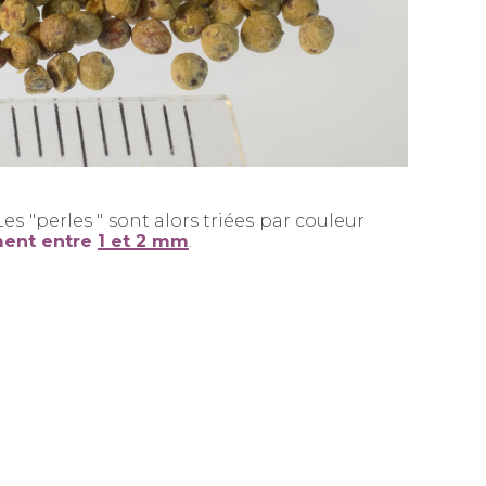
 Les "perles " sont alors triées par couleur
ment entre
1 et 2 mm
.