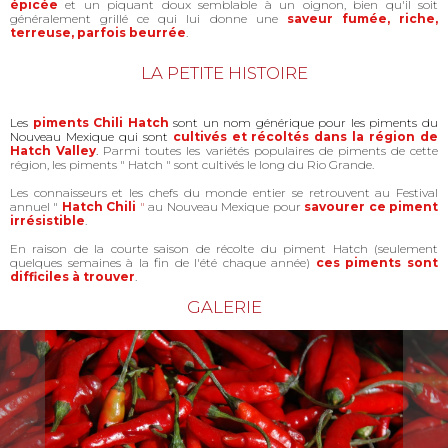
épicée
et un piquant doux semblable à un oignon, bien qu'il soit
généralement grillé ce qui lui donne une
saveur fumée, riche,
terreuse, parfois beurrée
.
LA PETITE HISTOIRE
Les
piments Chili Hatch
sont un nom générique pour les piments du
Nouveau Mexique qui sont
cultivés et récoltés dans la région de
Hatch Valley
.
Parmi toutes les variétés populaires de piments de cette
région, les piments " Hatch " sont cultivés le long du Rio Grande.
Les connaisseurs et les chefs du monde entier se retrouvent au Festival
annuel "
Hatch Chili
"
au Nouveau Mexique pour
savourer ce piment
irrésistible
.
En raison de la courte saison de récolte du piment Hatch (seulement
quelques semaines à la fin de l'été chaque année)
ces piments sont
difficiles à trouver
.
GALERIE