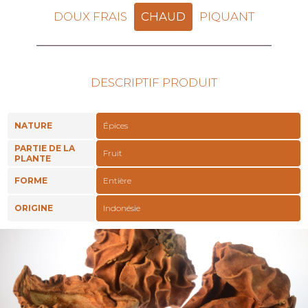
DOUX FRAIS
CHAUD
PIQUANT
DESCRIPTIF PRODUIT
NATURE
Épices
PARTIE DE LA
Fruit
PLANTE
FORME
Entière
ORIGINE
Indonésie