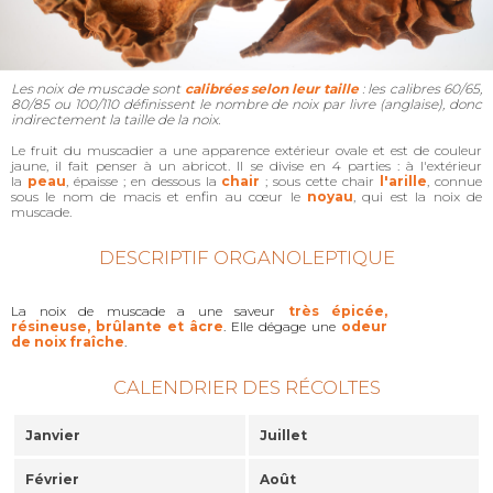
Les noix de muscade sont
calibrées selon leur taille
: les calibres 60/65,
80/85 ou 100/110 définissent le nombre de noix par livre (anglaise), donc
indirectement la taille de la noix.
Le fruit du muscadier a une apparence extérieur ovale et est de couleur
jaune, il fait penser à un abricot. Il se divise en 4 parties : à l'extérieur
la
peau
, épaisse ; en dessous la
chair
; sous cette chair
l'arille
, connue
sous le nom de macis et enfin au cœur le
noyau
, qui est la noix de
muscade.
DESCRIPTIF ORGANOLEPTIQUE
La noix de muscade a une saveur
très épicée,
résineuse, brûlante et âcre
. Elle dégage une
odeur
de noix fraîche
.
CALENDRIER DES RÉCOLTES
Janvier
Juillet
Février
Août