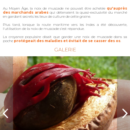
Au Moyen Âge, la noix de muscade ne pouvait être achetée
qu'auprès
des marchands arabes
qui détenaient la quasi-exclusivité du marché
en gardant secrets les lieux de culture de cette graine.
Plus tard, lorsque la route maritime vers les Indes a été découverte,
l'utilisation de la noix de muscade s'est répandue.
La croyance populaire disait que garder une noix de muscade dans sa
poche
protégeait des maladies et évitait de se casser des os
.
GALERIE