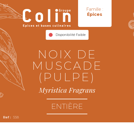
10J
Famille :
Épices
Disponibilité Faible
NOIX DE
MUSCADE
(PULPE)
Myristica Fragrans
ENTIÈRE
558