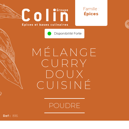
1L
Famille :
Épices
Disponibilité Forte
MÉLANGE
CURRY
DOUX
CUISINÉ
POUDRE
816