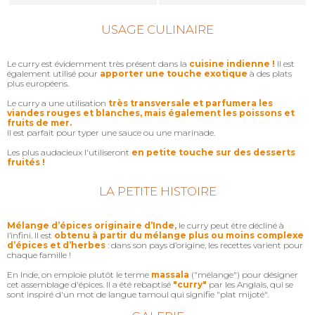
USAGE CULINAIRE
Le curry est évidemment très présent dans la
cuisine indienne !
Il est
également utilisé pour
apporter une touche exotique
à des plats
plus européens.
Le curry a une utilisation
très transversale et parfumera les
viandes rouges et blanches, mais également les poissons et
fruits de mer.
Il est parfait pour typer une sauce ou une marinade.
Les plus audacieux l'utiliseront
en petite touche sur des desserts
fruités !
LA PETITE HISTOIRE
Mélange d’épices originaire d’Inde,
le curry peut être décliné à
l’infini. Il est
obtenu à partir du mélange plus ou moins complexe
d’épices et d’herbes
: dans son pays d’origine, les recettes varient pour
chaque famille !
En Inde, on emploie plutôt le terme
massala
("mélange") pour désigner
cet assemblage d'épices. Il a été rebaptisé
"curry"
par les Anglais, qui se
sont inspiré d'un mot de langue tamoul qui signifie "plat mijoté".