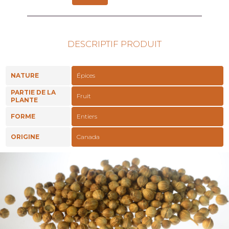
DESCRIPTIF PRODUIT
NATURE
Épices
PARTIE DE LA
Fruit
PLANTE
FORME
Entiers
ORIGINE
Canada