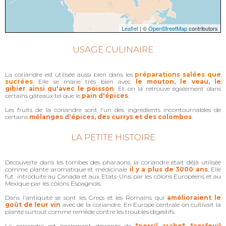
Leaflet
| ©
OpenStreetMap
contributors
USAGE CULINAIRE
La coriandre est utilisée aussi bien dans les
préparations salées que
sucrées
.
Elle se marie très bien avec
le mouton, le veau, le
gibier ainsi qu'avec le poisson
. Et on la retrouve également dans
certains gâteaux tel que le
pain d'épices
.
Les fruits de la coriandre sont l'un des ingrédients incontournables de
certains
mélanges d'épices, des currys et des colombos
.
LA PETITE HISTOIRE
Découverte dans les tombes des pharaons, la coriandre était déjà utilisée
comme plante aromatique et médicinale
il y a plus de 3000 ans
. Elle
fut introduite au Canada et aux Etats-Unis par les côlons Européens et au
Mexique par les côlons Espagnols.
Dans l'antiquité se sont les Grecs et les Romains qui
amélioraient le
goût de leur vin
avec de la coriandre. En Europe centrale on cultivait la
plante surtout comme remède contre les troubles digestifs.
La coriandre est également désignée de
"persil arabe", "cerfeuil