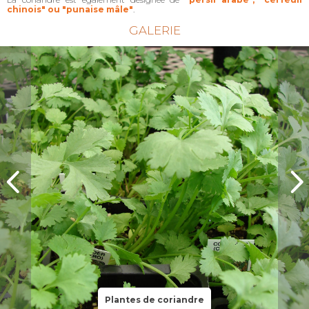
chinois" ou "punaise mâle"
.
GALERIE
Plantes de coriandre