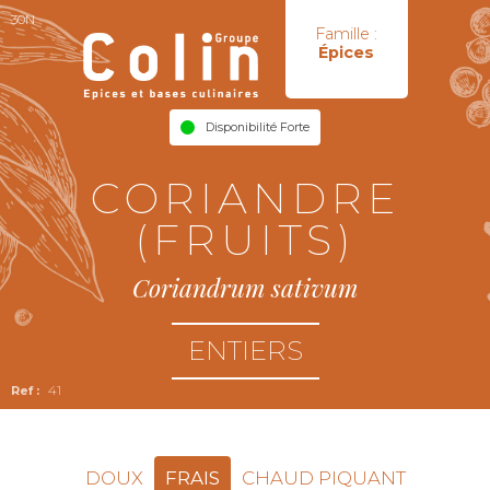
30N
Famille :
Épices
Disponibilité Forte
CORIANDRE
(FRUITS)
Coriandrum sativum
ENTIERS
41
DOUX
FRAIS
CHAUD PIQUANT