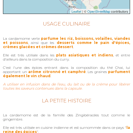
Leaflet
| ©
OpenStreetMap
contributors
USAGE CULINAIRE
La cardamome verte
parfume les riz, boissons, volailles, viandes
et poissons
, ainsi que les
desserts comme le pain d'épices,
crèmes glacées et crèmes dessert
.
Elle est très utilisée dans les
plats asiatiques et indiens
, et entre
d'ailleurs dans la composition du curry.
C'est l'une des épices entrant dans la composition du thé Chai, lui
apportant un
arôme citronné et camphré
. Les graines
parfument
également le vin chaud
.
A utiliser en infusion dans de l’eau, du lait ou de la crème pour libérer
toutes les saveurs contenues dans la capsule.
LA PETITE HISTOIRE
La cardamome est de la famille des Zingibéracées tout comme le
gingembre.
Elle est très utilisée en cuisine indienne et est surnommée dans ce pays "
la
reine des épices
".