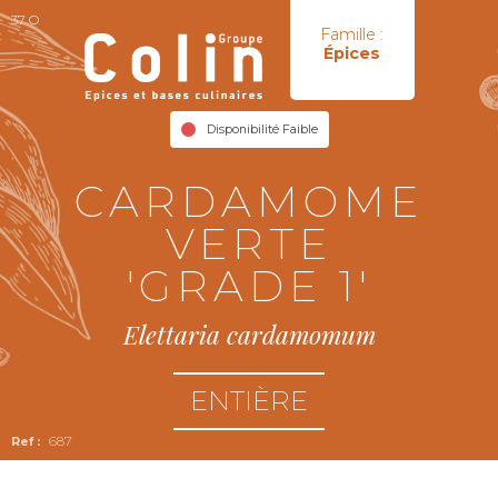
37 O
Famille :
Épices
Disponibilité Faible
CARDAMOME
VERTE
'GRADE 1'
Elettaria cardamomum
ENTIÈRE
687