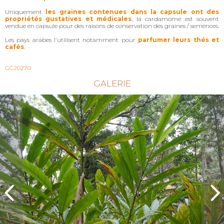
Uniquement
les graines contenues dans la capsule ont des
propriétés gustatives et médicales
, la cardamome est souvent
vendue en capsule pour des raisons de conservation des graines / semences.
Les pays arabes l'utilisent notamment pour
parfumer leurs thés et
cafés
.
GC20270
GALERIE