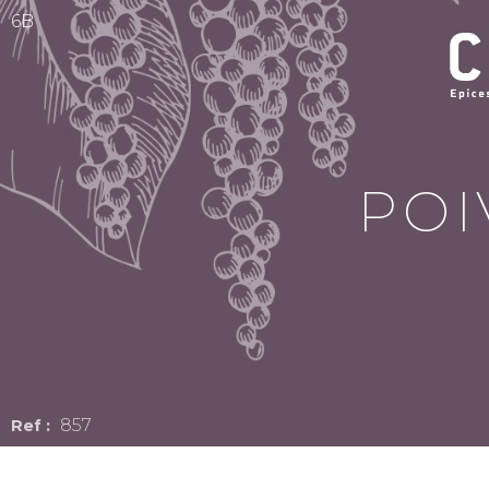
6B
POI
857