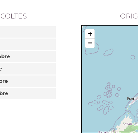
ÉCOLTES
ORIG
+
−
mbre
e
bre
bre