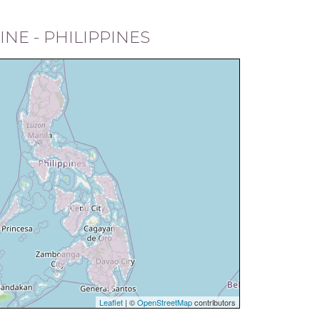
INE - PHILIPPINES
Leaflet
| ©
OpenStreetMap
contributors