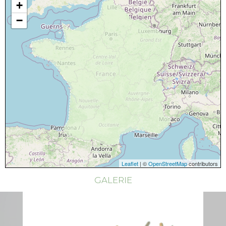
+
−
Leaflet
| ©
OpenStreetMap
contributors
GALERIE