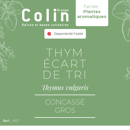
8V
Famille :
Plantes
aromatiques
Disponibilité Faible
THYM
ÉCART
DE TRI
Thymus vulgaris
CONCASSÉ
GROS
867