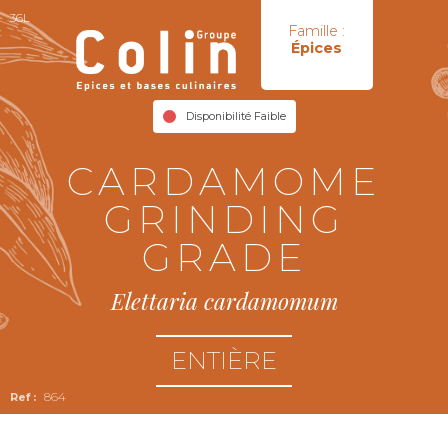
36L
Famille :
Épices
Disponibilité Faible
CARDAMOME
GRINDING
GRADE
Elettaria cardamomum
ENTIÈRE
864