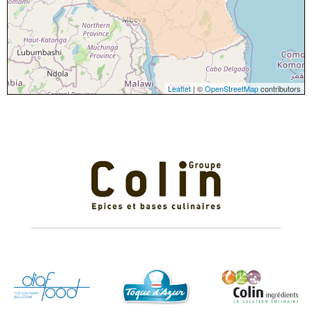
Leaflet
| ©
OpenStreetMap
contributors