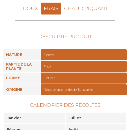
DOUX
FRAIS
CHAUD PIQUANT
DESCRIPTIF PRODUIT
NATURE
Épices
PARTIE DE LA
Fruit
PLANTE
FORME
Entière
ORIGINE
République-unie de Tanzanie
CALENDRIER DES RÉCOLTES
Janvier
Juillet
Février
Août