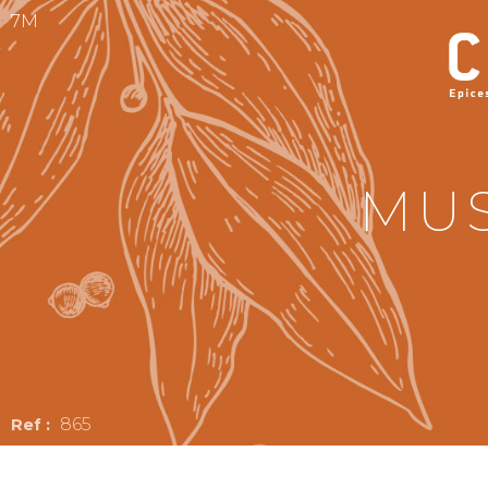
7M
MU
865