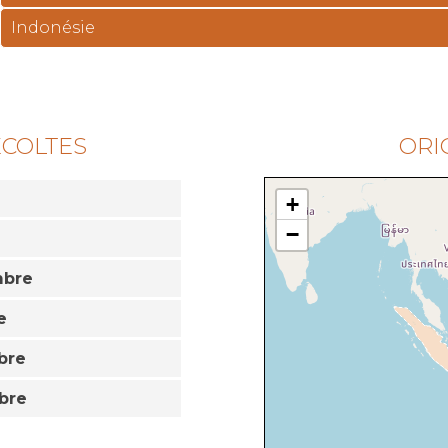
Indonésie
ÉCOLTES
ORI
+
−
mbre
e
bre
bre