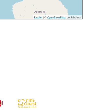
Leaflet
| ©
OpenStreetMap
contributors