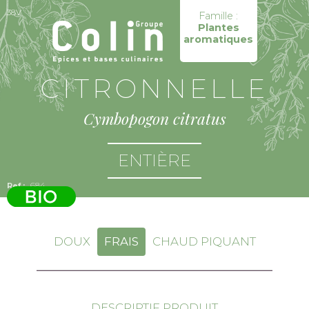
38V
Famille :
Plantes
aromatiques
CITRONNELLE
Cymbopogon citratus
ENTIÈRE
684
DOUX
FRAIS
CHAUD PIQUANT
DESCRIPTIF PRODUIT