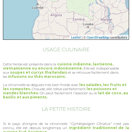
Leaflet
| ©
OpenStreetMap
contributors
USAGE CULINAIRE
Cette herbe est présente dans la
cuisine indienne, laotienne,
vietnamienne ou encore indonésienne.
Elle est indispensable
aux
soupes et currys thaïlandais
et se retrouve facilement dans
les
infusions ou thés marocains.
La citronnelle se déguste très bien froide avec
les salades, les fruits et
les compotes.
Chaude, elle relève parfaitement
les poissons et
viandes blanches.
On peut facilement l'associer au le
lait de coco, au
basilic et aux piments.
LA PETITE HISTOIRE
Si le pays d'origine de la citronnelle "
Cymbopogon Citratus"
n'est pas
connu, elle est depuis longtemps un
ingrédient traditionnel de la
cuisine Sud-Asiatique.