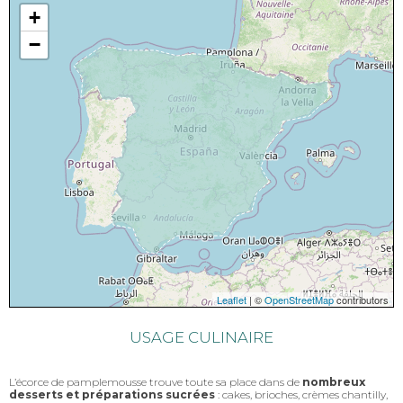
+
−
Leaflet
| ©
OpenStreetMap
contributors
USAGE CULINAIRE
L’écorce de pamplemousse trouve toute sa place dans de
nombreux
desserts et préparations sucrées
: cakes, brioches, crèmes chantilly,