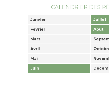
CALENDRIER DES R
Janvier
Juillet
Février
Août
Mars
Septe
Avril
Octobr
Mai
Novem
Juin
Décem