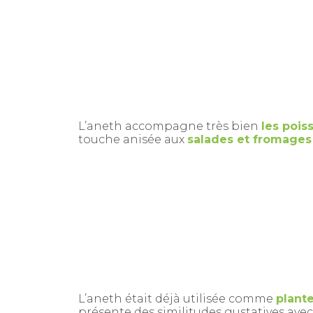
L’aneth accompagne très bien
les pois
touche anisée aux
salades et fromages 
L’aneth était déjà utilisée comme
plant
présente des similitudes gustatives avec l