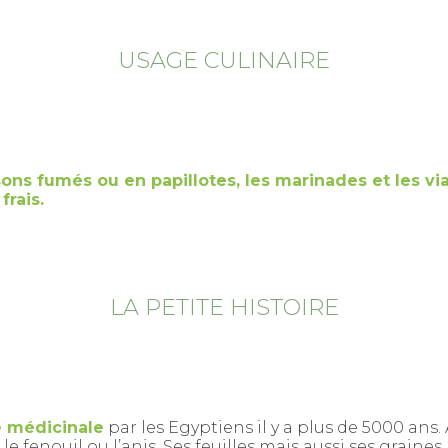
USAGE CULINAIRE
sons fumés ou en papillotes, les marinades et les vi
frais.
LA PETITE HISTOIRE
e médicinale
par les Egyptiens il y a plus de 5000 ans
e fenouil ou l’anis. Ses feuilles mais aussi ses graines