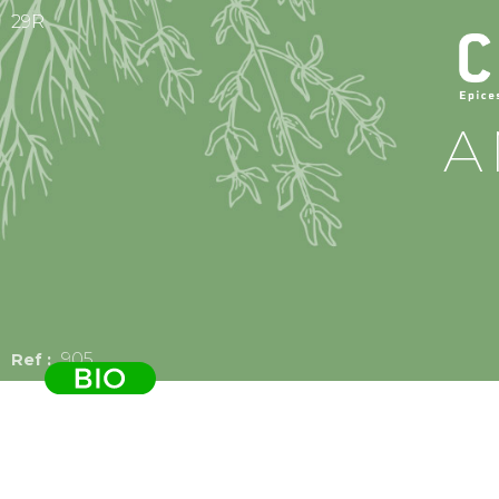
29R
A
905