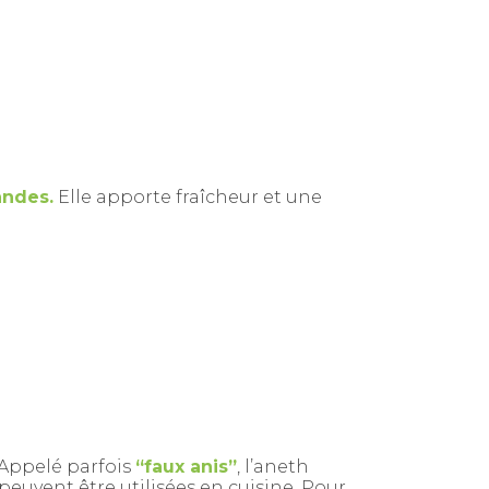
andes.
Elle apporte fraîcheur et une
. Appelé parfois
“faux anis”
, l’aneth
 peuvent être utilisées en cuisine. Pour