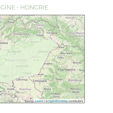
IGINE - HONGRIE
Leaflet
| ©
OpenStreetMap
contributors