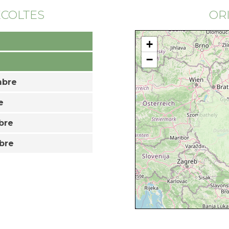
ÉCOLTES
OR
+
−
mbre
e
bre
bre