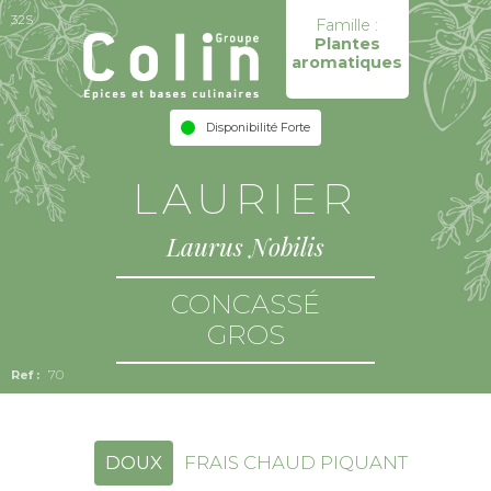
32S
Famille :
Plantes
aromatiques
Disponibilité Forte
LAURIER
Laurus Nobilis
CONCASSÉ
GROS
70
DOUX
FRAIS CHAUD PIQUANT