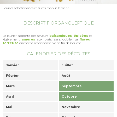
Feuilles sélectionnées et triées manuellement.
DESCRIPTIF ORGANOLEPTIQUE
Le laurier apporte des saveurs
balsamiques
,
épicées
et
légèrement
amères
aux plats, sans oublier sa
flaveur
terreuse
aisément reconnaissable en fin de bouche.
CALENDRIER DES RÉCOLTES
Janvier
Juillet
Février
Août
Mars
Septembre
Avril
Octobre
Mai
Novembre