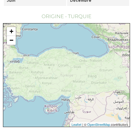
Juin
Décembre
ORIGINE - TURQUIE
+
−
Leaflet
| ©
OpenStreetMap
contributors