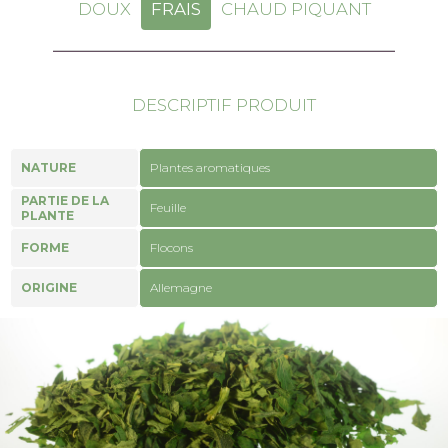
DOUX
FRAIS
CHAUD PIQUANT
DESCRIPTIF PRODUIT
NATURE
Plantes aromatiques
PARTIE DE LA
Feuille
PLANTE
FORME
Flocons
ORIGINE
Allemagne