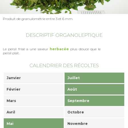
Produit de granulométrie entre 3 et 6 mm.
DESCRIPTIF ORGANOLEPTIQUE
Le persil frisé a une saveur
herbacée
plus douce que le
persil plat.
CALENDRIER DES RÉCOLTES
Janvier
Juillet
Février
Août
Mars
Septembre
Avril
Octobre
Mai
Novembre