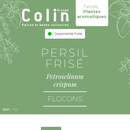
19T
Famille :
Plantes
aromatiques
Disponibilité Forte
PERSIL
FRISÉ
Petroselinum
crispum
FLOCONS
113