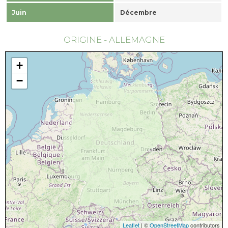
Juin
Décembre
ORIGINE - ALLEMAGNE
+
−
Leaflet
| ©
OpenStreetMap
contributors