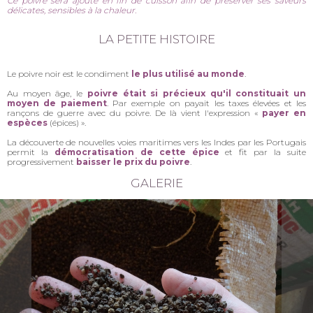
Ce poivre sera ajouté en fin de cuisson afin de préserver ses saveurs
délicates, sensibles à la chaleur.
LA PETITE HISTOIRE
Le poivre noir est le condiment
le plus utilisé au monde
.
Au moyen âge, le
poivre était si précieux qu'il constituait un
moyen de paiement
. Par exemple on payait les taxes élevées et les
rançons de guerre avec du poivre. De là vient l'expression «
payer en
espèces
(épices) ».
La découverte de nouvelles voies maritimes vers les Indes par les Portugais
permit la
démocratisation de cette épice
et fit par la suite
progressivement
baisser le prix du poivre
.
GALERIE