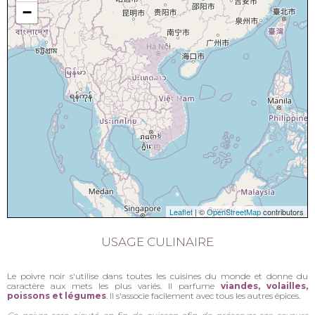
−
Leaflet
| ©
OpenStreetMap
contributors
USAGE CULINAIRE
Le poivre noir s'utilise dans toutes les cuisines du monde et donne du
caractère aux mets les plus variés. Il parfume
viandes, volailles,
poissons et légumes
. Il s'associe facilement avec tous les autres épices.