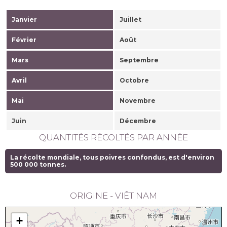
Janvier
Juillet
Février
Août
Mars
Septembre
Avril
Octobre
Mai
Novembre
Juin
Décembre
QUANTITÉS RÉCOLTÉS PAR ANNÉE
La récolte mondiale, tous poivres confondus, est d'environ
500 000 tonnes.
ORIGINE - VIÊT NAM
+