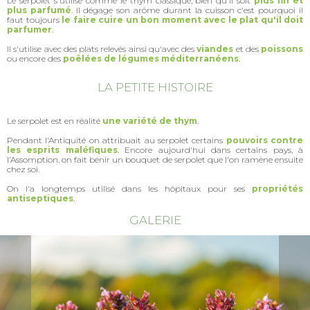
Le serpolet s'utilise comme le thym classique, bien qu'il soit
plus fin et
plus parfumé
. Il dégage son arôme durant la cuisson c'est pourquoi il
faut toujours
le faire cuire un bon moment avec le plat qu'il doit
parfumer
.
Il s'utilise avec des plats relevés ainsi qu'avec des
viandes
et des
poissons
ou encore des
poêlées de légumes méditerranéens
.
LA PETITE HISTOIRE
Le serpolet est en réalité
une variété de thym
.
Pendant l'Antiquité on attribuait au serpolet certains
pouvoirs contre
les esprits maléfiques
. Encore aujourd'hui dans certains pays, à
l’Assomption, on fait bénir un bouquet de serpolet que l'on ramène ensuite
chez soi.
On l'a longtemps utilisé dans les hôpitaux pour ses
propriétés
antiseptiques
.
GALERIE