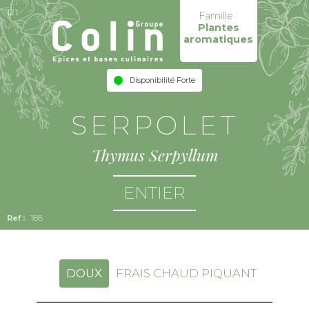
12T
Famille :
Plantes
aromatiques
Disponibilité Forte
SERPOLET
Thymus Serpyllum
ENTIER
188
DOUX
FRAIS CHAUD PIQUANT