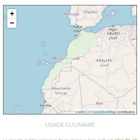
+
−
Leaflet
| ©
OpenStreetMap
contributors
USAGE CULINAIRE