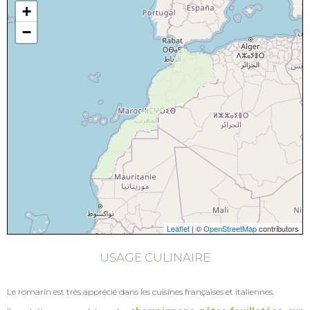
+
−
Leaflet
| ©
OpenStreetMap
contributors
USAGE CULINAIRE
Le romarin est très apprécié dans les cuisines françaises et italiennes.