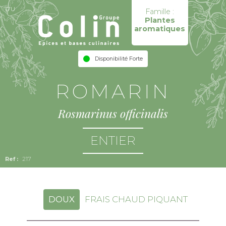
17U
Famille :
Plantes
aromatiques
Disponibilité Forte
ROMARIN
Rosmarinus officinalis
ENTIER
217
DOUX
FRAIS CHAUD PIQUANT