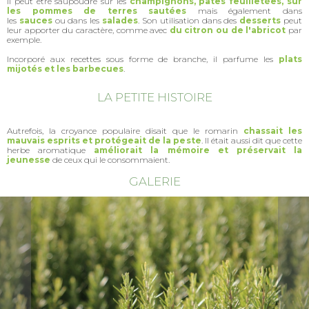
Il peut être saupoudré sur les
champignons, pâtes feuilletées, sur
les pommes de terres sautées
mais également dans
les
sauces
ou dans les
salades
. Son utilisation dans des
desserts
peut
leur apporter du caractère, comme avec
du citron ou de l'abricot
par
exemple.
Incorporé aux recettes sous forme de branche, il parfume les
plats
mijotés et les barbecues
.
LA PETITE HISTOIRE
Autrefois, la croyance populaire disait que le romarin
chassait les
mauvais esprits et protégeait de la peste
. Il était aussi dit que cette
herbe aromatique
améliorait la mémoire et préservait la
jeunesse
de ceux qui le consommaient.
GALERIE