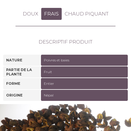
DOUX
FRAIS
CHAUD PIQUANT
DESCRIPTIF PRODUIT
NATURE
Poivres et baies
PARTIE DE LA
Fruit
PLANTE
FORME
Entier
ORIGINE
Népal