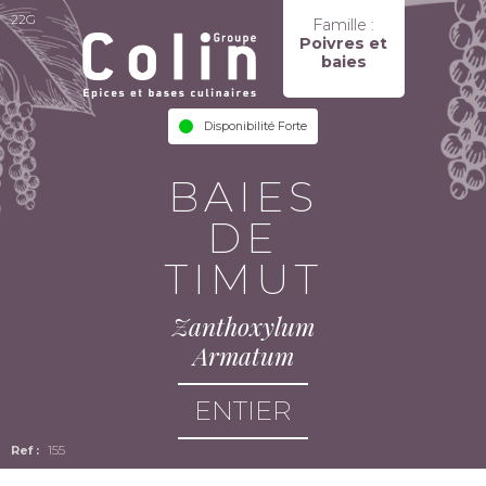
22G
Famille :
Poivres et
baies
Disponibilité Forte
BAIES
DE
TIMUT
Zanthoxylum
Armatum
ENTIER
155