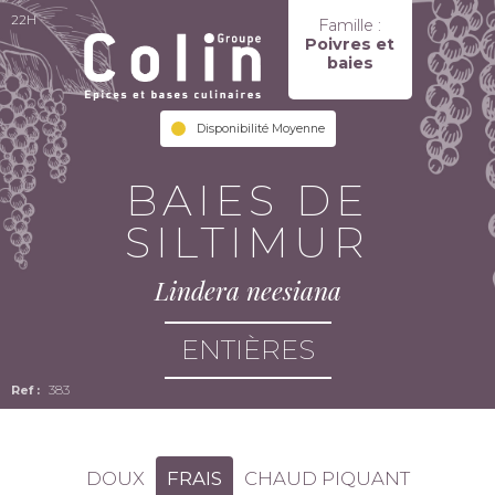
22H
Famille :
Poivres et
baies
Disponibilité Moyenne
BAIES DE
SILTIMUR
Lindera neesiana
ENTIÈRES
383
DOUX
FRAIS
CHAUD PIQUANT