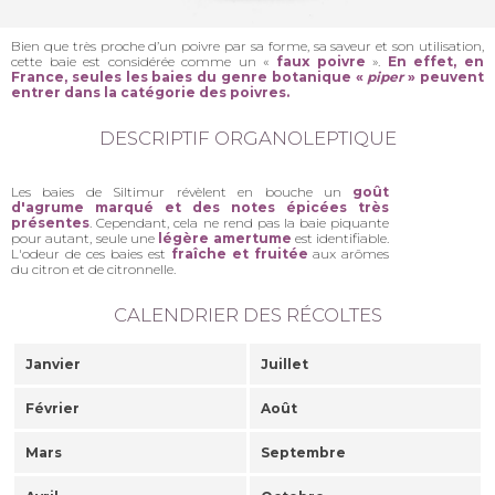
Bien que très proche d’un poivre par sa forme, sa saveur et son utilisation,
cette baie est considérée comme un «
faux poivre
».
En effet, en
France, seules les baies du genre botanique «
piper
» peuvent
entrer dans la catégorie des poivres.
DESCRIPTIF ORGANOLEPTIQUE
Les baies de Siltimur révèlent en bouche un
goût
d'agrume marqué et des notes épicées très
présentes
. Cependant, cela ne rend pas la baie piquante
pour autant, seule une
légère amertume
est identifiable.
L'odeur de ces baies est
fraîche et fruitée
aux arômes
du citron et de citronnelle.
CALENDRIER DES RÉCOLTES
Janvier
Juillet
Février
Août
Mars
Septembre