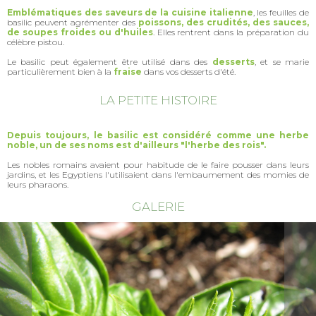
Emblématiques des saveurs de la cuisine italienne
, les feuilles de
basilic peuvent agrémenter des
poissons, des crudités, des sauces,
de soupes froides ou d'huiles
. Elles rentrent dans la préparation du
célèbre pistou.
Le basilic peut également être utilisé dans des
desserts
, et se marie
particulièrement bien à la
fraise
dans vos desserts d'été.
LA PETITE HISTOIRE
Depuis toujours, le basilic est considéré comme une herbe
noble, un de ses noms est d'ailleurs "l'herbe des rois".
Les nobles romains avaient pour habitude de le faire pousser dans leurs
jardins, et les Egyptiens l'utilisaient dans l'embaumement des momies de
leurs pharaons.
GALERIE