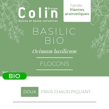
43U
Famille :
Plantes
aromatiques
BASILIC
BIO
Ocimum basilicum
FLOCONS
242
DOUX
FRAIS CHAUD PIQUANT