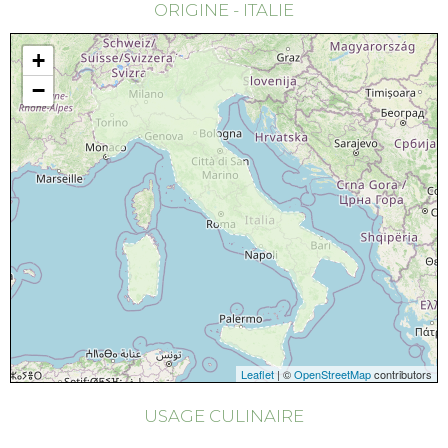
ORIGINE - ITALIE
+
−
Leaflet
| ©
OpenStreetMap
contributors
USAGE CULINAIRE