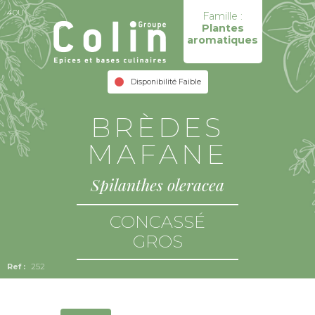
40U
Famille :
Plantes
aromatiques
Disponibilité Faible
BRÈDES
MAFANE
Spilanthes oleracea
CONCASSÉ
GROS
252