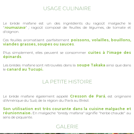
USAGE CULINAIRE
Le brède mafane est un des ingrédients du ragoût malgache le
"
roumazava
" ;
ragoût composé de feuilles de légumes, de tomate et
d'oignon.
Ces feuilles aromatisent parfaitement
poissons, volailles, bouillons,
viandes grasses, soupes ou sauces
.
Plus simplement, elles peuvent se consommer
cuites à l'image des
épinards
.
Les brèdes mafane sont retrouvées dans la
soupe Takaka
ainsi que dans
le
canard au Tucupi.
LA PETITE HISTOIRE
Le brède mafane également appelé
Cresson de Pará
, est originaire
d'Amérique du Sud, de la région du Parà au Brésil.
Son utilisation est très courante dans la cuisine malgache et
réunionnaise.
En malgache "bredy mafana" signifie "herbe chaude" au
sens de piquante.
GALERIE