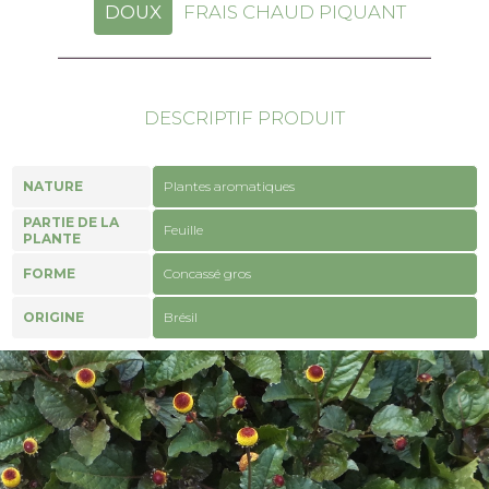
DOUX
FRAIS CHAUD PIQUANT
DESCRIPTIF PRODUIT
NATURE
Plantes aromatiques
PARTIE DE LA
Feuille
PLANTE
FORME
Concassé gros
ORIGINE
Brésil