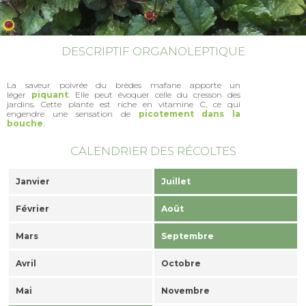
DESCRIPTIF ORGANOLEPTIQUE
La saveur poivrée du brèdes mafane apporte un
léger
piquant
. Elle peut évoquer celle du cresson des
jardins. Cette plante est riche en vitamine C, ce qui
engendre une sensation de
picotement dans la
bouche
.
CALENDRIER DES RÉCOLTES
Janvier
Juillet
Février
Août
Mars
Septembre
Avril
Octobre
Mai
Novembre