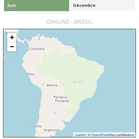
Juin
Décembre
ORIGINE - BRÉSIL
+
−
Leaflet
| ©
OpenStreetMap
contributors