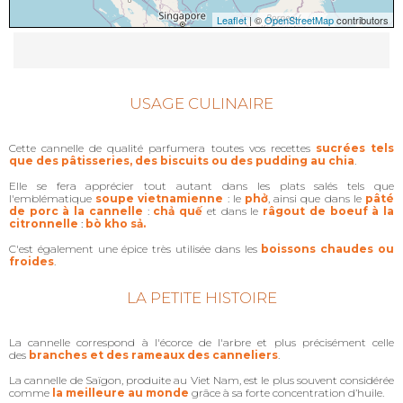
Leaflet
| ©
OpenStreetMap
contributors
USAGE CULINAIRE
Cette cannelle de qualité parfumera toutes vos recettes
sucrées tels
que des pâtisseries, des biscuits ou des pudding au chia
.
Elle se fera apprécier tout autant dans les plats salés tels que
l'emblématique
soupe vietnamienne
: le
phở
, ainsi que dans le
pâté
de porc à la cannelle
:
chả quế
et dans le
râgout de boeuf à la
citronnelle
:
bò kho sả.
C'est également une épice très utilisée dans les
boissons chaudes ou
froides
.
LA PETITE HISTOIRE
La cannelle correspond à l'écorce de l'arbre et plus précisément celle
des
branches et des rameaux des canneliers
.
La cannelle de Saïgon, produite au Viet Nam, est le plus souvent considérée
comme
la meilleure au monde
grâce à sa forte concentration d’huile.