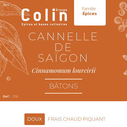
38N
Famille :
Épices
CANNELLE
DE
SAÏGON
Cinnamomum loureirii
BÂTONS
256
DOUX
FRAIS CHAUD PIQUANT