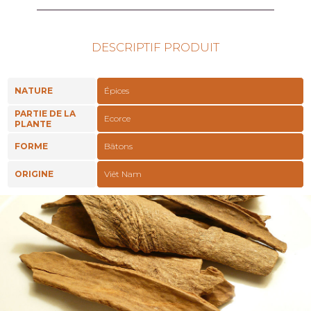
DESCRIPTIF PRODUIT
NATURE
Épices
PARTIE DE LA
Ecorce
PLANTE
FORME
Bâtons
ORIGINE
Viêt Nam