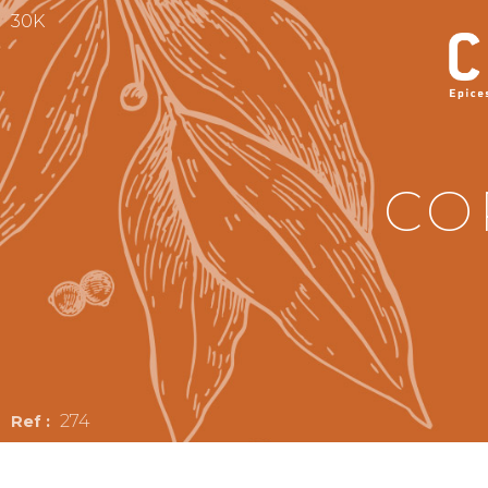
30K
CO
274