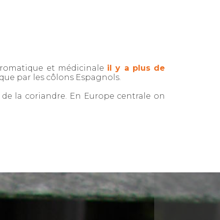
 aromatique et médicinale
il y a plus de
ique par les côlons Espagnols.
 de la coriandre. En Europe centrale on