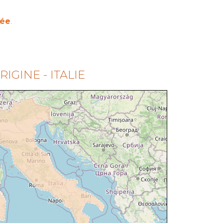
sée
.
RIGINE - ITALIE