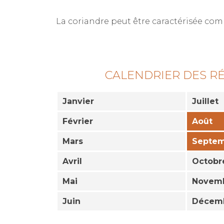
La coriandre peut être caractérisée c
CALENDRIER DES R
Janvier
Juillet
Février
Août
Mars
Septe
Avril
Octobr
Mai
Novem
Juin
Décem