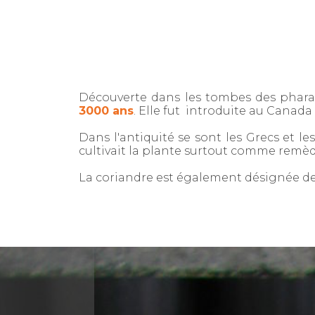
Découverte dans les tombes des pharao
3000 ans
. Elle fut introduite au Canad
Dans l'antiquité se sont les Grecs et l
cultivait la plante surtout comme remède
La coriandre est également désignée d