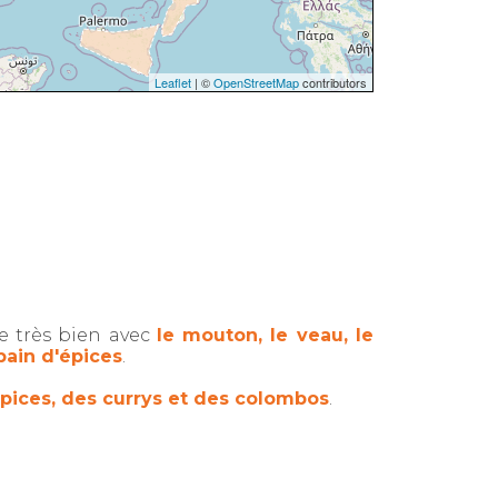
Leaflet
| ©
OpenStreetMap
contributors
e très bien avec
le mouton, le veau, le
pain d'épices
.
pices, des currys et des colombos
.