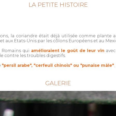
LA PETITE HISTOIRE
ns, la coriandre était déjà utilisée comme plante
a et aux Etats-Unis par les côlons Européens et au Mex
es Romains qui
amélioraient le goût de leur vin
avec
 contre les troubles digestifs.
e
"persil arabe", "cerfeuil chinois" ou "punaise mâle"
.
GALERIE