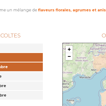
omme un mélange de
flaveurs florales, agrumes et ani
ÉCOLTES
O
+
−
mbre
e
bre
bre