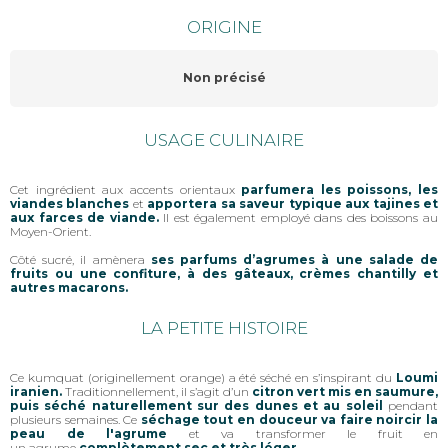
ORIGINE
Non précisé
USAGE CULINAIRE
Cet ingrédient aux accents orientaux
parfumera les poissons, les
viandes blanches
et
apportera sa saveur typique aux tajines et
aux farces de viande.
Il est également employé dans des boissons au
Moyen-Orient.
Côté sucré, il amènera
ses parfums d’agrumes à une salade de
fruits ou une confiture, à des gâteaux, crèmes chantilly et
autres macarons.
LA PETITE HISTOIRE
Ce kumquat (originellement orange) a été séché en s’inspirant du
Loumi
iranien.
Traditionnellement, il s’agit d’un
citron vert mis en saumure,
puis séché naturellement sur des dunes et au soleil
pendant
plusieurs semaines. Ce
séchage tout en douceur va faire noircir la
peau de l'agrume
et va transformer le fruit en
un agrume
complètement sec et très léger.