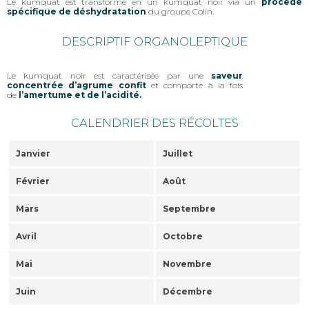
Le kumquat est transformé en un kumquat noir via un
procédé
spécifique de déshydratation
du groupe Colin.
DESCRIPTIF ORGANOLEPTIQUE
Le kumquat noir est caractérisée par une
saveur
concentrée d’agrume confit
et comporte à la fois
de
l’amertume et de l’acidité.
CALENDRIER DES RÉCOLTES
Janvier
Juillet
Février
Août
Mars
Septembre
Avril
Octobre
Mai
Novembre
Juin
Décembre