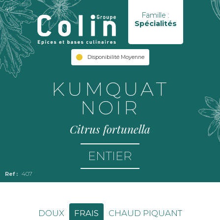
41F
Famille :
Spécialités
Disponibilité Moyenne
KUMQUAT
NOIR
Citrus fortunella
ENTIER
407
DOUX
FRAIS
CHAUD PIQUANT